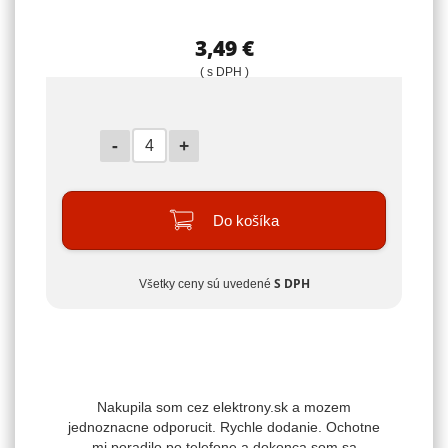
3,49
€
( s DPH )
-
+
Do košíka
Všetky ceny sú uvedené
S DPH
Nakupila som cez elektrony.sk a mozem
jednoznacne odporucit. Rychle dodanie. Ochotne
mi poradilo po telefone a dokonca som sa