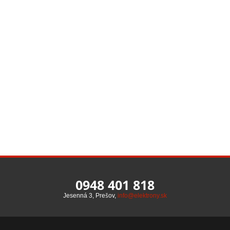
0948 401 818
Jesenná 3, Prešov,
info@elektrony.sk