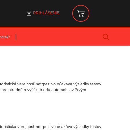
PRIHLÁSENIE
ontakt
istická verejnosť netrpezlivo očakáva výsledky testov
re strednú a vyššiu triedu automobilov.Prvým
istická verejnosť netrpezlivo očakáva výsledky testov